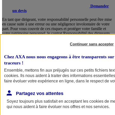
Demander
un devis
En tant que dirigeant, votre responsabilité personnelle peut être mise
en cause suite à une erreur ou une négligence involontaire de votre
part. Pour vous couvrir de ces risques et protéger votre famille et
votre patrimoine personnel, le contrat Responsabilité des dirigeants
AXA vous garantit un accompagnement juridique sans faille, des
solutions concrètes en cas de crise, ainsi que la prise en charge de
Continuer sans accepter
vos frais de défense.
Chez AXA nous nous engageons à être transparents sur 
Consulter les documents d’informations
traceurs
!
Ensemble, mettons fin aux préjugés sur ces petits fichiers te
cookies
. Ils nous aident à traiter des informations essentielles
faire évoluer votre expérience en ligne, dans le respect de vot
Partagez vos attentes
Soyez toujours plus satisfait en acceptant les
cookies
de mes
Voir
le document d'informations sur le produit
qui nous aident à faire évoluer nos offres et nos services.
d'assurance responsabilité civile du dirigeant (CS)