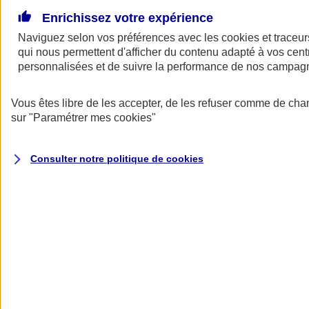
Voir
le document d'informations sur le produit
Enrichissez votre expérience
d'assurance responsabilité civile du dirigeant (CG)
Naviguez selon vos préférences avec les
cookies et traceur
Pourquoi choisir AXA ?
qui nous permettent d'afficher du contenu adapté à vos centr
personnalisées et de suivre la performance de nos campag
Vous êtes libre de les accepter, de les refuser comme de cha
sur
"Paramétrer mes
cookies
"
Consulter notre politique de
cookies
Vous accompagner sur le plan
juridique
Obtenez des informations juridiques par téléphone pour répondre à
vos questions sur le droit civil, pénal, fiscal, administratif ou sur le
droit des sociétés. Vous pouvez aussi disposer d’une analyse
juridique des contrats de travail ou des baux commerciaux.