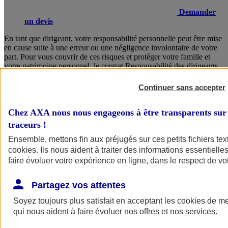
Demander
un devis
En tant que dirigeant, votre responsabilité personnelle peut être mise
en cause suite à une erreur ou une négligence involontaire de votre
part. Pour vous couvrir de ces risques et protéger votre famille et
votre patrimoine personnel, le contrat Responsabilité des dirigeants
AXA vous garantit un accompagnement juridique sans faille, des
solutions concrètes en cas de crise, ainsi que la prise en charge de
Continuer sans accepter
vos frais de défense.
Chez AXA nous nous engageons à être transparents sur 
Consulter les documents d’informations
traceurs
!
Ensemble, mettons fin aux préjugés sur ces petits fichiers te
cookies
. Ils nous aident à traiter des informations essentielles
faire évoluer votre expérience en ligne, dans le respect de vot
Partagez vos attentes
Soyez toujours plus satisfait en acceptant les
cookies
de mes
Voir
le document d'informations sur le produit
qui nous aident à faire évoluer nos offres et nos services.
d'assurance responsabilité civile du dirigeant (CS)