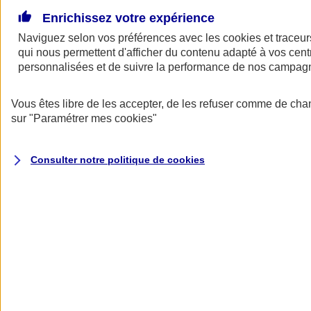
Voir
le document d'informations sur le produit
Enrichissez votre expérience
d'assurance responsabilité civile du dirigeant (CG)
Naviguez selon vos préférences avec les
cookies et traceur
Pourquoi choisir AXA ?
qui nous permettent d'afficher du contenu adapté à vos centr
personnalisées et de suivre la performance de nos campag
Vous êtes libre de les accepter, de les refuser comme de cha
sur
"Paramétrer mes
cookies
"
Consulter notre politique de
cookies
Vous accompagner sur le plan
juridique
Obtenez des informations juridiques par téléphone pour répondre à
vos questions sur le droit civil, pénal, fiscal, administratif ou sur le
droit des sociétés. Vous pouvez aussi disposer d’une analyse
juridique des contrats de travail ou des baux commerciaux.