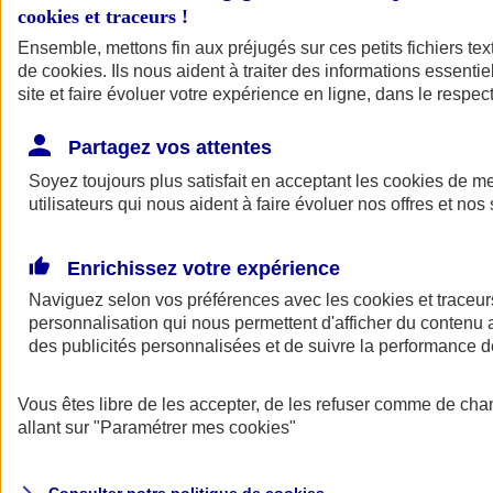
Votre agent AXA vous aide à faire des choix pour des solutions aux
cookies et traceurs
!
tarifs clairs et compétitifs.
Ensemble, mettons fin aux préjugés sur ces petits fichiers te
de
cookies
. Ils nous aident à traiter des informations essentie
site et faire évoluer votre expérience en ligne, dans le respect
Partagez vos attentes
Soyez toujours plus satisfait en acceptant les
cookies
de mes
utilisateurs qui nous aident à faire évoluer nos offres et nos 
Contacter un
agent
Enrichissez votre expérience
Naviguez selon vos préférences avec les
cookies et traceur
personnalisation qui nous permettent d'afficher du contenu a
des publicités personnalisées et de suivre la performance
Vous êtes libre de les accepter, de les refuser comme de cha
Trouver un
conseiller
allant sur
"Paramétrer mes
cookies
"
Savez-vous de quoi vous avez besoin ?