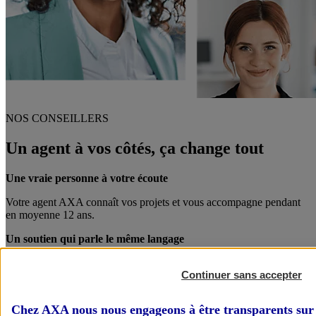
NOS CONSEILLERS
Un agent à vos côtés, ça change tout
Une vraie personne à votre écoute
Votre agent AXA connaît vos projets et vous accompagne pendant
en moyenne 12 ans.
Un soutien qui parle le même langage
Votre agent AXA est également chef d’entreprise. Entre pro, on se
Continuer sans accepter
comprend mieux !
Des conseils personnalisés
Chez AXA nous nous engageons à être transparents sur 