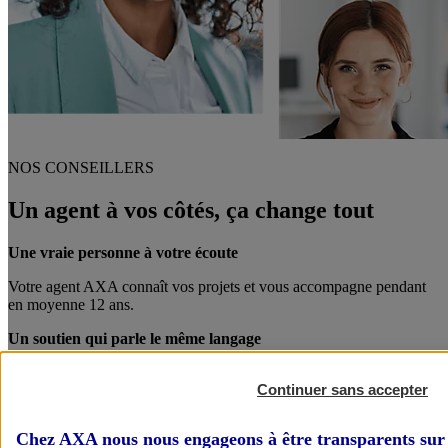
NOS CONSEILLERS
Un agent à vos côtés, ça change tout
Une vraie personne à votre écoute
Votre agent AXA connaît vos projets et vous accompagne pendant
en moyenne 12 ans.
Un soutien qui parle le même langage
Votre agent AXA est également chef d’entreprise. Entre pro, on se
Continuer sans accepter
comprend mieux !
Des conseils personnalisés
Chez AXA nous nous engageons à être transparents sur 