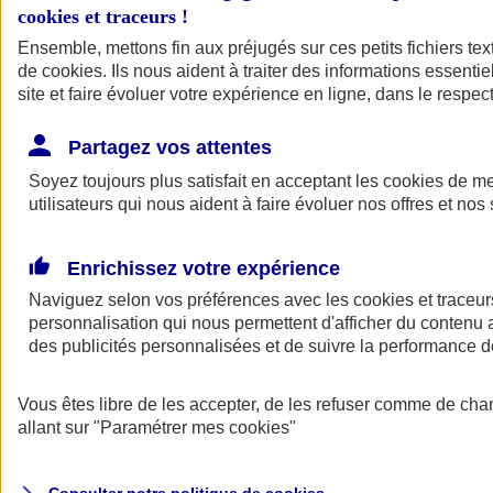
Votre agent AXA vous aide à faire des choix pour des solutions aux
cookies et traceurs
!
tarifs clairs et compétitifs.
Ensemble, mettons fin aux préjugés sur ces petits fichiers te
de
cookies
. Ils nous aident à traiter des informations essentie
site et faire évoluer votre expérience en ligne, dans le respect
Partagez vos attentes
Soyez toujours plus satisfait en acceptant les
cookies
de mes
utilisateurs qui nous aident à faire évoluer nos offres et nos 
Contacter un
agent
Enrichissez votre expérience
Naviguez selon vos préférences avec les
cookies et traceur
personnalisation qui nous permettent d'afficher du contenu a
des publicités personnalisées et de suivre la performance
Vous êtes libre de les accepter, de les refuser comme de cha
Trouver un
conseiller
allant sur
"Paramétrer mes
cookies
"
Savez-vous de quoi vous avez besoin ?