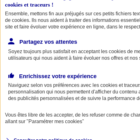
Votre agent AXA vous aide à faire des choix pour des solutions aux
cookies et traceurs
!
tarifs clairs et compétitifs.
Ensemble, mettons fin aux préjugés sur ces petits fichiers te
de
cookies
. Ils nous aident à traiter des informations essentie
site et faire évoluer votre expérience en ligne, dans le respect
Partagez vos attentes
Soyez toujours plus satisfait en acceptant les
cookies
de mes
utilisateurs qui nous aident à faire évoluer nos offres et nos 
Contacter un
agent
Enrichissez votre expérience
Naviguez selon vos préférences avec les
cookies et traceur
personnalisation qui nous permettent d'afficher du contenu a
des publicités personnalisées et de suivre la performance
Vous êtes libre de les accepter, de les refuser comme de cha
Trouver un
conseiller
allant sur
"Paramétrer mes
cookies
"
Savez-vous de quoi vous avez besoin ?