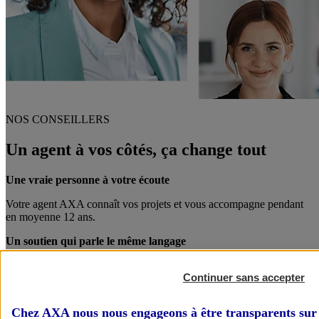
NOS CONSEILLERS
Un agent à vos côtés, ça change tout
Une vraie personne à votre écoute
Votre agent AXA connaît vos projets et vous accompagne pendant
en moyenne 12 ans.
Un soutien qui parle le même langage
Votre agent AXA est également chef d’entreprise. Entre pro, on se
Continuer sans accepter
comprend mieux !
Des conseils personnalisés
Chez AXA nous nous engageons à être transparents sur 