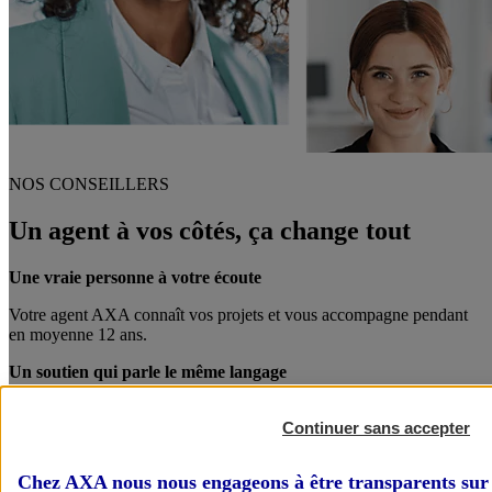
NOS CONSEILLERS
Un agent à vos côtés, ça change tout
Une vraie personne à votre écoute
Votre agent AXA connaît vos projets et vous accompagne pendant
en moyenne 12 ans.
Un soutien qui parle le même langage
Votre agent AXA est également chef d’entreprise. Entre pro, on se
Continuer sans accepter
comprend mieux !
Des conseils personnalisés
Chez AXA nous nous engageons à être transparents sur 