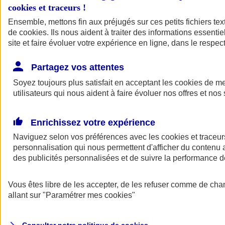
Votre agent AXA vous aide à faire des choix pour des solutions aux
cookies et traceurs
!
tarifs clairs et compétitifs.
Ensemble, mettons fin aux préjugés sur ces petits fichiers te
de
cookies
. Ils nous aident à traiter des informations essentie
site et faire évoluer votre expérience en ligne, dans le respect
Partagez vos attentes
Soyez toujours plus satisfait en acceptant les
cookies
de mes
utilisateurs qui nous aident à faire évoluer nos offres et nos 
Contacter un
agent
Enrichissez votre expérience
Naviguez selon vos préférences avec les
cookies et traceur
personnalisation qui nous permettent d'afficher du contenu a
des publicités personnalisées et de suivre la performance
Vous êtes libre de les accepter, de les refuser comme de cha
Trouver un
conseiller
allant sur
"Paramétrer mes
cookies
"
Savez-vous de quoi vous avez besoin ?