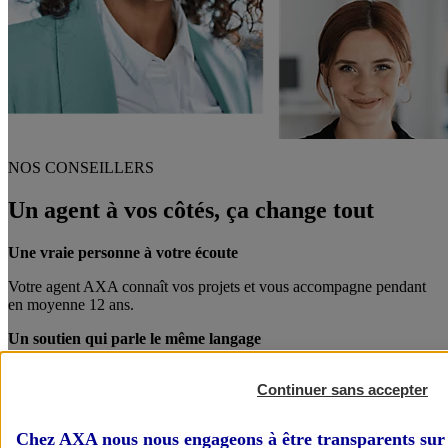
NOS CONSEILLERS
Un agent à vos côtés, ça change tout
Une vraie personne à votre écoute
Votre agent AXA connaît vos projets et vous accompagne pendant
en moyenne 12 ans.
Un soutien qui parle le même langage
Votre agent AXA est également chef d’entreprise. Entre pro, on se
Continuer sans accepter
comprend mieux !
Des conseils personnalisés
Chez AXA nous nous engageons à être transparents sur 