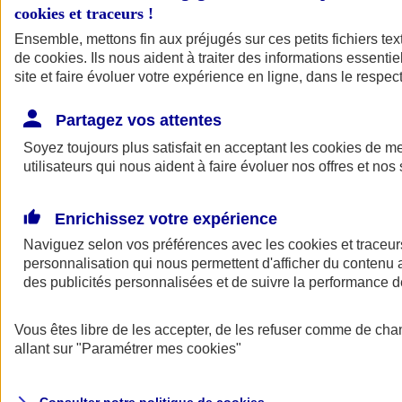
Votre agent AXA vous aide à faire des choix pour des solutions aux
cookies et traceurs
!
tarifs clairs et compétitifs.
Ensemble, mettons fin aux préjugés sur ces petits fichiers te
de
cookies
. Ils nous aident à traiter des informations essentie
site et faire évoluer votre expérience en ligne, dans le respect
Partagez vos attentes
Soyez toujours plus satisfait en acceptant les
cookies
de mes
utilisateurs qui nous aident à faire évoluer nos offres et nos 
Contacter un
agent
Enrichissez votre expérience
Naviguez selon vos préférences avec les
cookies et traceur
personnalisation qui nous permettent d'afficher du contenu a
des publicités personnalisées et de suivre la performance
Vous êtes libre de les accepter, de les refuser comme de cha
Trouver un
conseiller
allant sur
"Paramétrer mes
cookies
"
Savez-vous de quoi vous avez besoin ?