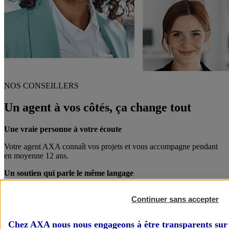
NOS CONSEILLERS
Un agent à vos côtés, ça change tout
Une vraie personne à votre écoute
Votre agent AXA connaît vos projets et vous accompagne pendant
en moyenne 12 ans.
Un soutien qui parle le même langage
Votre agent AXA est également chef d’entreprise. Entre pro, on se
Continuer sans accepter
comprend mieux !
Des conseils personnalisés
Chez AXA nous nous engageons à être transparents sur 