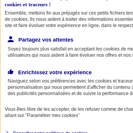
Votre agent AXA vous aide à faire des choix pour des solutions aux
cookies et traceurs
!
tarifs clairs et compétitifs.
Ensemble, mettons fin aux préjugés sur ces petits fichiers te
de
cookies
. Ils nous aident à traiter des informations essentie
site et faire évoluer votre expérience en ligne, dans le respect
Partagez vos attentes
Soyez toujours plus satisfait en acceptant les
cookies
de mes
utilisateurs qui nous aident à faire évoluer nos offres et nos 
Contacter un
agent
Enrichissez votre expérience
Naviguez selon vos préférences avec les
cookies et traceur
personnalisation qui nous permettent d'afficher du contenu a
des publicités personnalisées et de suivre la performance
Vous êtes libre de les accepter, de les refuser comme de cha
Trouver un
conseiller
allant sur
"Paramétrer mes
cookies
"
Savez-vous de quoi vous avez besoin ?