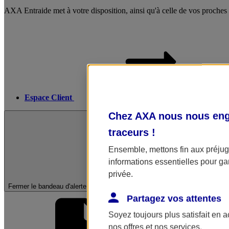
AXA Entraide met à votre disposition, ainsi qu'à celle de vos proches
Espace Client
Chez AXA nous nous enga
traceurs
!
Ensemble, mettons fin aux préjugé
informations essentielles pour gar
privée.
Fermer le bandeau d'alerte
Partagez vos attentes
Soyez toujours plus satisfait en 
nos offres et nos services.