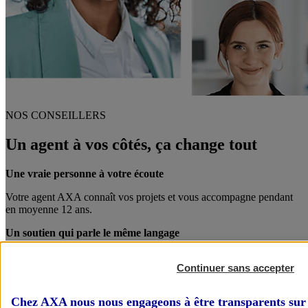
NOS CONSEILLERS
Un agent à vos côtés, ça change tout
Une vraie personne à votre écoute
Votre agent AXA connaît vos projets et vous accompagne pendant
en moyenne 12 ans.
Un soutien qui parle le même langage
Votre agent AXA est également chef d’entreprise. Entre pro, on se
Continuer sans accepter
comprend mieux !
Des conseils personnalisés
Chez AXA nous nous engageons à être transparents sur 