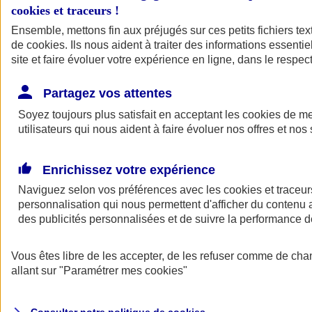
Votre agent AXA vous aide à faire des choix pour des solutions aux
cookies et traceurs
!
tarifs clairs et compétitifs.
Ensemble, mettons fin aux préjugés sur ces petits fichiers te
de
cookies
. Ils nous aident à traiter des informations essentie
site et faire évoluer votre expérience en ligne, dans le respect
Partagez vos attentes
Soyez toujours plus satisfait en acceptant les
cookies
de mes
utilisateurs qui nous aident à faire évoluer nos offres et nos 
Contacter un
agent
Enrichissez votre expérience
Naviguez selon vos préférences avec les
cookies et traceur
personnalisation qui nous permettent d'afficher du contenu a
des publicités personnalisées et de suivre la performance
Vous êtes libre de les accepter, de les refuser comme de cha
Trouver un
conseiller
allant sur
"Paramétrer mes
cookies
"
Savez-vous de quoi vous avez besoin ?