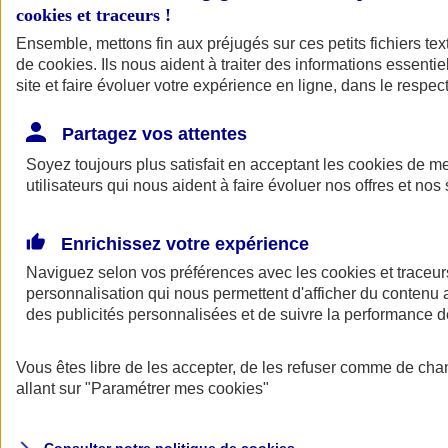
Votre agent AXA vous aide à faire des choix pour des solutions aux
cookies et traceurs
!
tarifs clairs et compétitifs.
Ensemble, mettons fin aux préjugés sur ces petits fichiers te
de
cookies
. Ils nous aident à traiter des informations essentie
site et faire évoluer votre expérience en ligne, dans le respect
Partagez vos attentes
Soyez toujours plus satisfait en acceptant les
cookies
de mes
utilisateurs qui nous aident à faire évoluer nos offres et nos 
Contacter un
agent
Enrichissez votre expérience
Naviguez selon vos préférences avec les
cookies et traceur
personnalisation qui nous permettent d'afficher du contenu a
des publicités personnalisées et de suivre la performance
Vous êtes libre de les accepter, de les refuser comme de cha
Trouver un
conseiller
allant sur
"Paramétrer mes
cookies
"
Savez-vous de quoi vous avez besoin ?