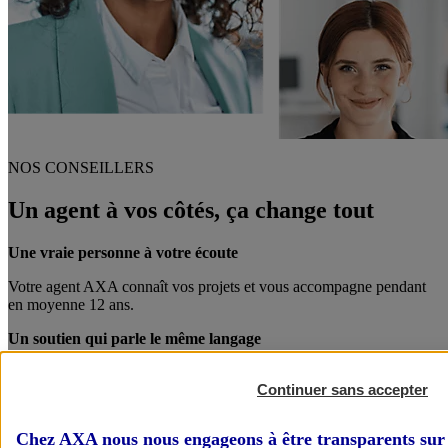
NOS CONSEILLERS
Un agent à vos côtés, ça change tout
Une vraie personne à votre écoute
Votre agent AXA connaît vos projets et vous accompagne pendant
en moyenne 12 ans.
Un soutien qui parle le même langage
Votre agent AXA est également chef d’entreprise. Entre pro, on se
Continuer sans accepter
comprend mieux !
Des conseils personnalisés
Chez AXA nous nous engageons à être transparents sur 