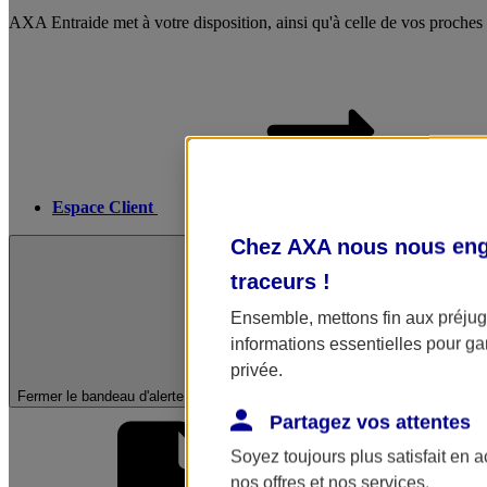
AXA Entraide met à votre disposition, ainsi qu'à celle de vos proches
Espace Client
Chez AXA nous nous enga
traceurs
!
Ensemble, mettons fin aux préjugé
informations essentielles pour gar
privée.
Fermer le bandeau d'alerte
Partagez vos attentes
Soyez toujours plus satisfait en 
nos offres et nos services.