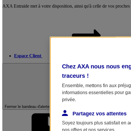
AXA Entraide met à votre disposition, ainsi qu'à celle de vos proches
Espace Client
Chez AXA nous nous enga
traceurs
!
Ensemble, mettons fin aux préjugé
informations essentielles pour gar
privée.
Fermer le bandeau d'alerte
Partagez vos attentes
Soyez toujours plus satisfait en 
nos offres et nos services.