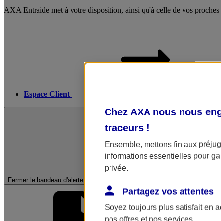
AXA Entraide met à votre disposition, ainsi qu'à celle de vos proches
Espace Client
Chez AXA nous nous enga
traceurs
!
Ensemble, mettons fin aux préjugé
informations essentielles pour gar
privée.
Fermer le bandeau d'alerte
Partagez vos attentes
Soyez toujours plus satisfait en 
nos offres et nos services.