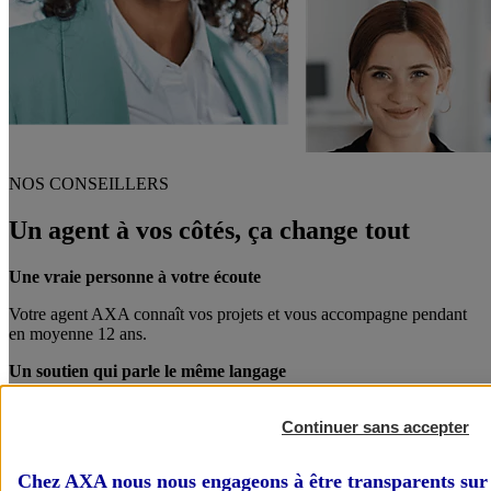
NOS CONSEILLERS
Un agent à vos côtés, ça change tout
Une vraie personne à votre écoute
Votre agent AXA connaît vos projets et vous accompagne pendant
en moyenne 12 ans.
Un soutien qui parle le même langage
Votre agent AXA est également chef d’entreprise. Entre pro, on se
Continuer sans accepter
comprend mieux !
Des conseils personnalisés
Chez AXA nous nous engageons à être transparents sur 