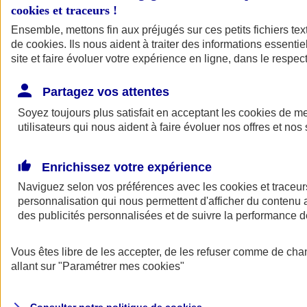
Votre agent AXA vous aide à faire des choix pour des solutions aux
cookies et traceurs
!
tarifs clairs et compétitifs.
Ensemble, mettons fin aux préjugés sur ces petits fichiers te
de
cookies
. Ils nous aident à traiter des informations essentie
site et faire évoluer votre expérience en ligne, dans le respect
Partagez vos attentes
Soyez toujours plus satisfait en acceptant les
cookies
de mes
utilisateurs qui nous aident à faire évoluer nos offres et nos 
Contacter un
agent
Enrichissez votre expérience
Naviguez selon vos préférences avec les
cookies et traceur
personnalisation qui nous permettent d'afficher du contenu a
des publicités personnalisées et de suivre la performance
Vous êtes libre de les accepter, de les refuser comme de cha
Trouver un
conseiller
allant sur
"Paramétrer mes
cookies
"
Savez-vous de quoi vous avez besoin ?