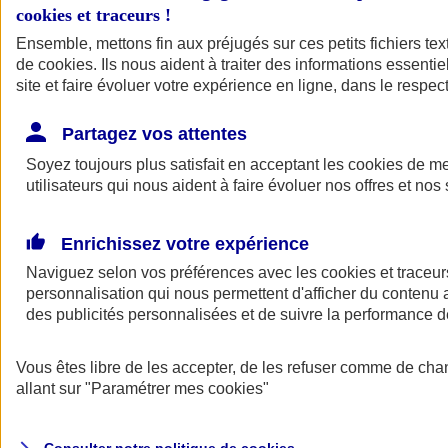
Votre agent AXA vous aide à faire des choix pour des solutions aux
cookies et traceurs
!
tarifs clairs et compétitifs.
Ensemble, mettons fin aux préjugés sur ces petits fichiers te
de
cookies
. Ils nous aident à traiter des informations essentie
site et faire évoluer votre expérience en ligne, dans le respect
Partagez vos attentes
Soyez toujours plus satisfait en acceptant les
cookies
de mes
utilisateurs qui nous aident à faire évoluer nos offres et nos 
Contacter un
agent
Enrichissez votre expérience
Naviguez selon vos préférences avec les
cookies et traceur
personnalisation qui nous permettent d'afficher du contenu a
des publicités personnalisées et de suivre la performance
Vous êtes libre de les accepter, de les refuser comme de cha
Trouver un
conseiller
allant sur
"Paramétrer mes
cookies
"
Savez-vous de quoi vous avez besoin ?