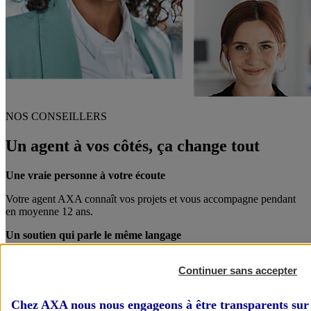
NOS CONSEILLERS
Un agent à vos côtés, ça change tout
Une vraie personne à votre écoute
Votre agent AXA connaît vos projets et vous accompagne pendant
en moyenne 12 ans.
Un soutien qui parle le même langage
Votre agent AXA est également chef d’entreprise. Entre pro, on se
Continuer sans accepter
comprend mieux !
Des conseils personnalisés
Chez AXA nous nous engageons à être transparents sur 