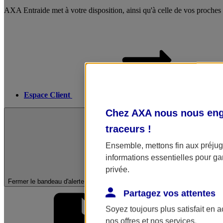
AXA Entraide met à votre disposition, ainsi qu'à celle de vos proches
Espace Client
Chez AXA nous nous enga
traceurs
!
Ensemble, mettons fin aux préjugé
informations essentielles pour gar
privée.
Fermer le bandeau d'alerte
Partagez vos attentes
Soyez toujours plus satisfait en 
nos offres et nos services.