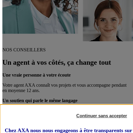
NOS CONSEILLERS
Un agent à vos côtés, ça change tout
Une vraie personne à votre écoute
Votre agent AXA connaît vos projets et vous accompagne pendant
en moyenne 12 ans.
Un soutien qui parle le même langage
Votre agent AXA est également chef d’entreprise. Entre pro, on se
Continuer sans accepter
comprend mieux !
Des conseils personnalisés
Chez AXA nous nous engageons à être transparents sur 