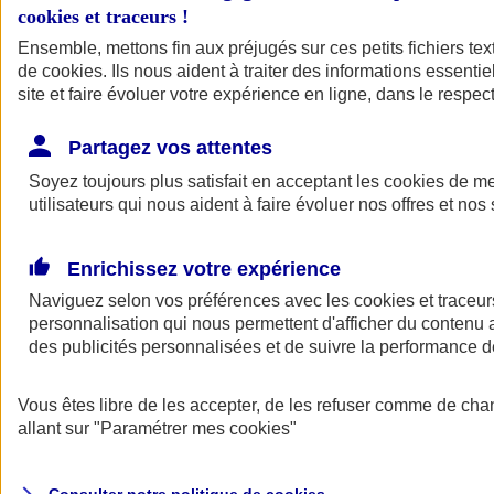
Votre agent AXA vous aide à faire des choix pour des solutions aux
cookies et traceurs
!
tarifs clairs et compétitifs.
Ensemble, mettons fin aux préjugés sur ces petits fichiers te
de
cookies
. Ils nous aident à traiter des informations essentie
site et faire évoluer votre expérience en ligne, dans le respect
Partagez vos attentes
Soyez toujours plus satisfait en acceptant les
cookies
de mes
utilisateurs qui nous aident à faire évoluer nos offres et nos 
Contacter un
agent
Enrichissez votre expérience
Naviguez selon vos préférences avec les
cookies et traceur
personnalisation qui nous permettent d'afficher du contenu a
des publicités personnalisées et de suivre la performance
Vous êtes libre de les accepter, de les refuser comme de cha
Trouver un
conseiller
allant sur
"Paramétrer mes
cookies
"
Savez-vous de quoi vous avez besoin ?