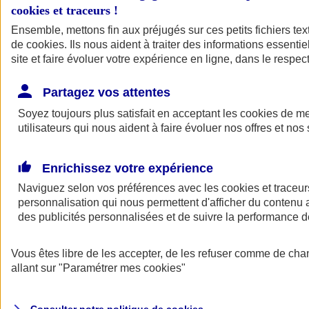
Votre agent AXA vous aide à faire des choix pour des solutions aux
cookies et traceurs
!
tarifs clairs et compétitifs.
Ensemble, mettons fin aux préjugés sur ces petits fichiers te
de
cookies
. Ils nous aident à traiter des informations essentie
site et faire évoluer votre expérience en ligne, dans le respect
Partagez vos attentes
Soyez toujours plus satisfait en acceptant les
cookies
de mes
utilisateurs qui nous aident à faire évoluer nos offres et nos 
Contacter un
agent
Enrichissez votre expérience
Naviguez selon vos préférences avec les
cookies et traceur
personnalisation qui nous permettent d'afficher du contenu a
des publicités personnalisées et de suivre la performance
Vous êtes libre de les accepter, de les refuser comme de cha
Trouver un
conseiller
allant sur
"Paramétrer mes
cookies
"
Savez-vous de quoi vous avez besoin ?