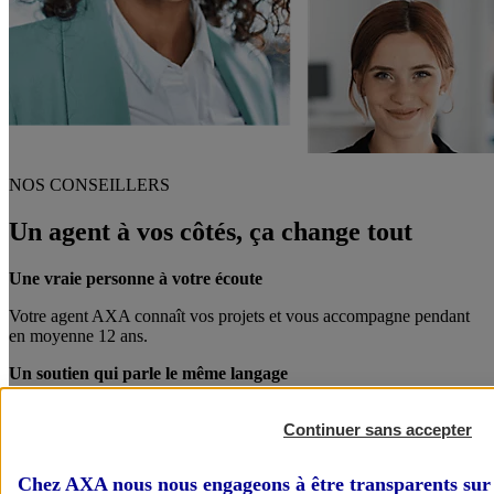
NOS CONSEILLERS
Un agent à vos côtés, ça change tout
Une vraie personne à votre écoute
Votre agent AXA connaît vos projets et vous accompagne pendant
en moyenne 12 ans.
Un soutien qui parle le même langage
Votre agent AXA est également chef d’entreprise. Entre pro, on se
Continuer sans accepter
comprend mieux !
Des conseils personnalisés
Chez AXA nous nous engageons à être transparents sur 