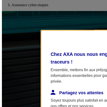
Assurance cyber-risques
Chez AXA nous nous enga
traceurs
!
Ensemble, mettons fin aux préjugé
informations essentielles pour gar
privée.
Partagez vos attentes
Soyez toujours plus satisfait en 
nos offres et nos services.