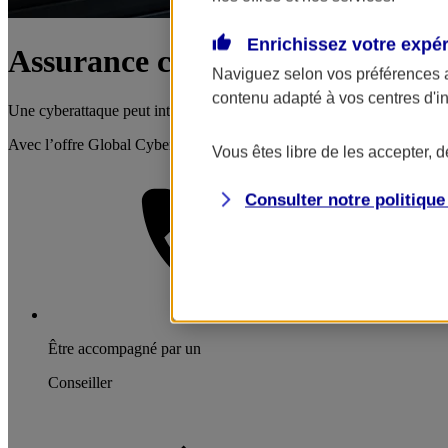
Enrichissez votre expé
Assurance cyber-risques
Naviguez selon vos préférences 
contenu adapté à vos centres d'i
Une cyberattaque peut interrompre brutalement votre activité, entraîner
Avec l’offre Global Cyber Secure AXA, protégez votre activité et mai
Vous êtes libre de les accepter, 
Consulter notre politiqu
Être accompagné par un
Conseiller