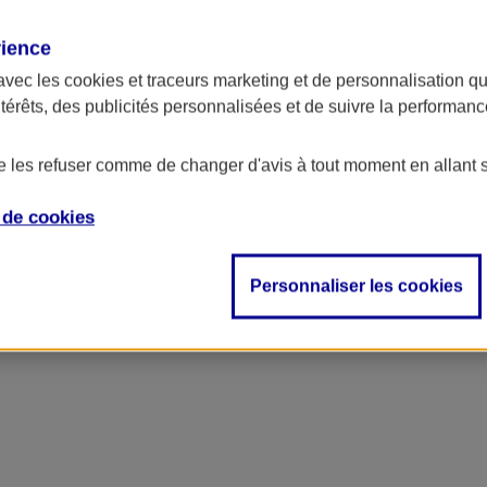
rience
avec les
cookies et traceurs
marketing et de personnalisation qui
ntérêts, des publicités personnalisées et de suivre la performa
 des pertes financières importantes et nuire gravement à la réputation de
ntenez la confiance de vos clients.
de les refuser comme de changer d'avis à tout moment en allant 
e de
cookies
Personnaliser les cookies