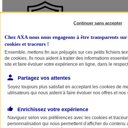
Continuer sans accepter
Chez AXA nous nous engageons à être transparents sur 
cookies et traceurs
!
Ensemble, mettons fin aux préjugés sur ces petits fichiers te
Protégez votre activité de tous les risques
de
cookies
. Ils nous aident à traiter des informations essentie
site et faire évoluer votre expérience en ligne, dans le respect
Bénéficiez d’un régime de protection complet à chaque étape de vos
chantiers, quel que soit le fondement juridique de votre
responsabilité et la nature du dommage. Et ce, même lorsque vous
Partagez vos attentes
intervenez en qualité de sous-traitant !
Soyez toujours plus satisfait en acceptant les
cookies
de mes
utilisateurs qui nous aident à faire évoluer nos offres et nos 
Enrichissez votre expérience
Naviguez selon vos préférences avec les
cookies et traceur
personnalisation qui nous permettent d'afficher du contenu a