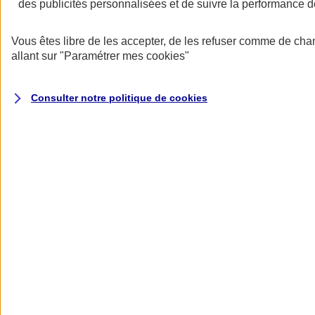
des publicités personnalisées et de suivre la performance
Vous êtes libre de les accepter, de les refuser comme de cha
allant sur
"Paramétrer mes
cookies
"
Assurez votre équilibre financier
Nous vous proposons un contrat avec des montants de garanties
Consulter notre politique de
cookies
parmi les plus sécurisants du marché pour préserver l’équilibre du
bilan de votre entreprise.
Bénéficiez de services uniques