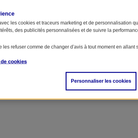
rience
ue du bâtiment et des travaux pu
avec les
cookies et traceurs
marketing et de personnalisation qui
ntérêts, des publicités personnalisées et de suivre la performa
de les refuser comme de changer d'avis à tout moment en allant 
e de
cookies
Personnaliser les cookies