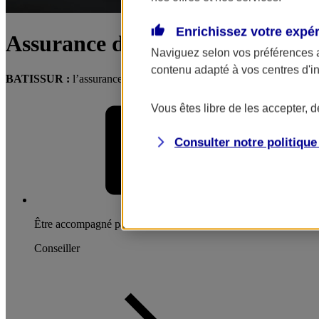
Enrichissez votre expé
Assurance décennale / multirisq
Naviguez selon vos préférences 
contenu adapté à vos centres d'i
BATISSUR :
l’assurance indispensable pour protéger votre activité
Vous êtes libre de les accepter, 
Consulter notre politiqu
Être accompagné par un
Conseiller