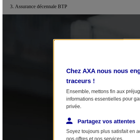
Assurance décennale BTP
Chez AXA nous nous enga
traceurs
!
Ensemble, mettons fin aux préjugé
informations essentielles pour gar
privée.
Partagez vos attentes
Soyez toujours plus satisfait en 
nos offres et nos services.