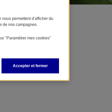
blics
 nous permettent d'afficher du
nce de nos campagnes.
sur
"Paramétrer mes
cookies
"
Accepter et fermer