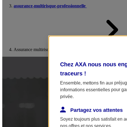
assurance-multirisque-professionnelle
Assurance multirisque agricole
Chez AXA nous nous enga
traceurs
!
Ensemble, mettons fin aux préjugé
informations essentielles pour gar
privée.
Partagez vos attentes
Soyez toujours plus satisfait en 
nos offres et nos services.