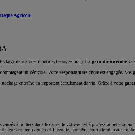
risque Agricole
RA
stockage de matériel (charrue, herse, semoir).
La garantie incendie
va v
e.
endommagent un véhicule. Votre
responsabilité civile
est engagée. Vos g
 stockage entraîne un important écoulement de vin. Grâce à votre
garan
ausés à un tiers dans le cadre de votre activité professionnelle ou au ti
de leurs contenus en cas d’Incendie, tempête, court-circuit, catastrophe n