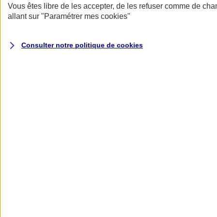
Assurance multirisque agricole
Vous êtes libre de les accepter, de les refuser comme de cha
allant sur
"Paramétrer mes
cookies
"
Des garanties adaptées à votre métier, une indemnisation au choix
pour vos bâtiments et des solutions pour vos activités de
Consulter notre politique de
cookies
transformation et de diversification
Être accompagné par un
Conseiller