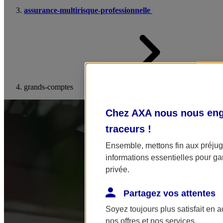
assurance-multirisque-professionnelle
grands-comptes
Chez AXA nous nous enga
traceurs
!
Ensemble, mettons fin aux préjugé
informations essentielles pour gar
privée.
Partagez vos attentes
Soyez toujours plus satisfait en 
nos offres et nos services.