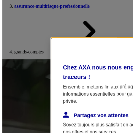
assurance-multirisque-professionnelle
grands-comptes
Chez AXA nous nous enga
traceurs
!
Ensemble, mettons fin aux préjugé
informations essentielles pour gar
privée.
Partagez vos attentes
Soyez toujours plus satisfait en 
nos offres et nos services.