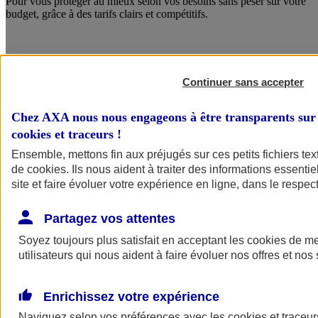
Pour vous protéger au mieux selon vos besoins sans peser sur votre
budget, grâce à des tarifs clairs et compétitifs.
Continuer sans accepter
Chez AXA nous nous engageons à être transparents sur 
cookies et traceurs
!
Ensemble, mettons fin aux préjugés sur ces petits fichiers te
de
cookies
. Ils nous aident à traiter des informations essentie
site et faire évoluer votre expérience en ligne, dans le respect
Des services qui font la différence
Partagez vos attentes
Avec le service Crise Majeure, bénéficiez de conseils en
communication, d’un soutien psychologique et d’un
Soyez toujours plus satisfait en acceptant les
cookies
de mes
accompagnement juridique.
utilisateurs qui nous aident à faire évoluer nos offres et nos 
Enrichissez votre expérience
Naviguez selon vos préférences avec les
cookies et traceur