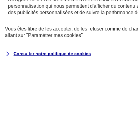
personnalisation qui nous permettent d'afficher du contenu a
des publicités personnalisées et de suivre la performance
Vous êtes libre de les accepter, de les refuser comme de cha
allant sur
"Paramétrer mes
cookies
"
Votre responsabilité récompensée
Consulter notre politique de
cookies
Adoptez des mesures de prévention pour bénéficier d’une réduction
de votre cotisation.
Des garanties modulables
Nos offres d’assurance multirisque entreprise (Atouts PRO) et
assurance multirisque PME (Atouts PME) couvrent de base les
principaux risques auxquels votre activité est exposée (incendie,
explosion, vandalisme, évènements climatiques, catastrophes
naturelles, attentats et actes de terrorisme, dommages électriques,...)
et proposent en option des garanties créées pour vous, comme la
Garantie Intérim pour les Pros ou la garantie Carence de
fournisseurs pour les PME.