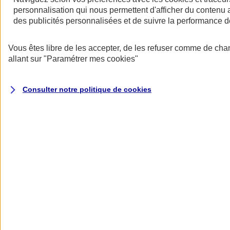
personnalisation qui nous permettent d'afficher du contenu a
des publicités personnalisées et de suivre la performance
Vous êtes libre de les accepter, de les refuser comme de cha
allant sur
"Paramétrer mes
cookies
"
Votre responsabilité récompensée
Consulter notre politique de
cookies
Adoptez des mesures de prévention pour bénéficier d’une réduction
de votre cotisation.
Des garanties modulables
Nos offres d’assurance multirisque entreprise (Atouts PRO) et
assurance multirisque PME (Atouts PME) couvrent de base les
principaux risques auxquels votre activité est exposée (incendie,
explosion, vandalisme, évènements climatiques, catastrophes
naturelles, attentats et actes de terrorisme, dommages électriques,...)
et proposent en option des garanties créées pour vous, comme la
Garantie Intérim pour les Pros ou la garantie Carence de
fournisseurs pour les PME.