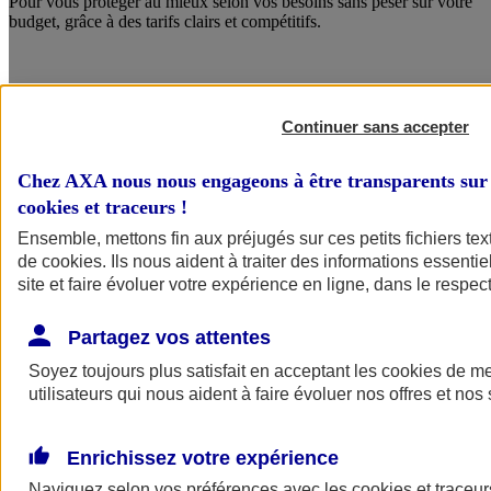
Pour vous protéger au mieux selon vos besoins sans peser sur votre
budget, grâce à des tarifs clairs et compétitifs.
Continuer sans accepter
Chez AXA nous nous engageons à être transparents sur 
cookies et traceurs
!
Ensemble, mettons fin aux préjugés sur ces petits fichiers te
de
cookies
. Ils nous aident à traiter des informations essentie
site et faire évoluer votre expérience en ligne, dans le respect
Des services qui font la différence
Partagez vos attentes
Avec le service Crise Majeure, bénéficiez de conseils en
communication, d’un soutien psychologique et d’un
Soyez toujours plus satisfait en acceptant les
cookies
de mes
accompagnement juridique.
utilisateurs qui nous aident à faire évoluer nos offres et nos 
Enrichissez votre expérience
Naviguez selon vos préférences avec les
cookies et traceur