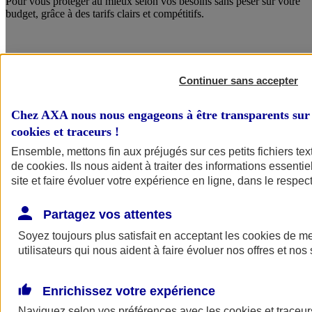
Pour vous protéger au mieux selon vos besoins sans peser sur votre
budget, grâce à des tarifs clairs et compétitifs.
Continuer sans accepter
Chez AXA nous nous engageons à être transparents sur 
cookies et traceurs
!
Ensemble, mettons fin aux préjugés sur ces petits fichiers te
de
cookies
. Ils nous aident à traiter des informations essentie
site et faire évoluer votre expérience en ligne, dans le respect
Des services qui font la différence
Partagez vos attentes
Avec le service Crise Majeure, bénéficiez de conseils en
communication, d’un soutien psychologique et d’un
Soyez toujours plus satisfait en acceptant les
cookies
de mes
accompagnement juridique.
utilisateurs qui nous aident à faire évoluer nos offres et nos 
Enrichissez votre expérience
Naviguez selon vos préférences avec les
cookies et traceur