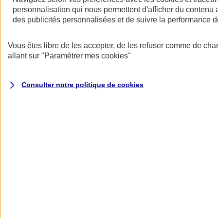
personnalisation qui nous permettent d'afficher du contenu a
des publicités personnalisées et de suivre la performance
Vous êtes libre de les accepter, de les refuser comme de cha
allant sur
"Paramétrer mes
cookies
"
Votre responsabilité récompensée
Consulter notre politique de
cookies
Adoptez des mesures de prévention pour bénéficier d’une réduction
de votre cotisation.
Des garanties modulables
Nos offres d’assurance multirisque entreprise (Atouts PRO) et
assurance multirisque PME (Atouts PME) couvrent de base les
principaux risques auxquels votre activité est exposée (incendie,
explosion, vandalisme, évènements climatiques, catastrophes
naturelles, attentats et actes de terrorisme, dommages électriques,...)
et proposent en option des garanties créées pour vous, comme la
Garantie Intérim pour les Pros ou la garantie Carence de
fournisseurs pour les PME.