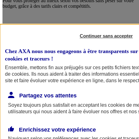
Pour vous protéger au mieux selon vos besoins sans peser sur votre
budget, grâce à des tarifs clairs et compétitifs.
Continuer sans accepter
Chez AXA nous nous engageons à être transparents sur 
cookies et traceurs
!
Ensemble, mettons fin aux préjugés sur ces petits fichiers te
de
cookies
. Ils nous aident à traiter des informations essentie
site et faire évoluer votre expérience en ligne, dans le respect
Des services qui font la différence
Partagez vos attentes
Avec le service Crise Majeure, bénéficiez de conseils en
communication, d’un soutien psychologique et d’un
Soyez toujours plus satisfait en acceptant les
cookies
de mes
accompagnement juridique.
utilisateurs qui nous aident à faire évoluer nos offres et nos 
Enrichissez votre expérience
Naviguez selon vos préférences avec les
cookies et traceur