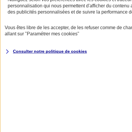
personnalisation qui nous permettent d'afficher du contenu a
des publicités personnalisées et de suivre la performance
Vous êtes libre de les accepter, de les refuser comme de cha
allant sur
"Paramétrer mes
cookies
"
Votre responsabilité récompensée
Consulter notre politique de
cookies
Adoptez des mesures de prévention pour bénéficier d’une réduction
de votre cotisation.
Des garanties modulables
Nos offres d’assurance multirisque entreprise (Atouts PRO) et
assurance multirisque PME (Atouts PME) couvrent de base les
principaux risques auxquels votre activité est exposée (incendie,
explosion, vandalisme, évènements climatiques, catastrophes
naturelles, attentats et actes de terrorisme, dommages électriques,...)
et proposent en option des garanties créées pour vous, comme la
Garantie Intérim pour les Pros ou la garantie Carence de
fournisseurs pour les PME.