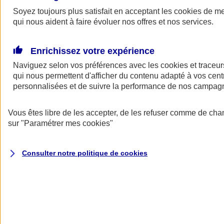
Soyez toujours plus satisfait en acceptant les
cookies
de mes
Demander
qui nous aident à faire évoluer nos offres et nos services.
un devis
Soyez assuré en cas de panne au moment de livrer vos clients,
Enrichissez votre expérience
d'accident avec le véhicule de votre entreprise, ou de vol de véhicule
avec votre matériel professionnel.
Naviguez selon vos préférences avec les
cookies et traceur
qui nous permettent d'afficher du contenu adapté à vos centr
Une assurance adaptée aux besoins des travailleurs indépendants.
personnalisées et de suivre la performance de nos campag
Exemples : un kinésithérapeute ne peut assurer sa tournée en raison
d’une panne... L'utilitaire d’un commerçant tombe en panne et celui-
ci ne peut effectuer ses livraisons... Lors d’un accrochage avec sa
Vous êtes libre de les accepter, de les refuser comme de cha
camionnette, les outils d’un artisan du BTP sont endommagés. Parce
sur
"Paramétrer mes
cookies
"
que votre véhicule est indispensable à l’exercice de votre profession,
AXA vous propose une assurance automobile adaptée aux besoins
de votre activité.
Consulter notre politique de
cookies
Voir le document d'informations sur l'assurance auto