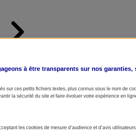
geons à être transparents sur nos garanties,
s sur ces petits fichiers textes, plus connus sous le nom de
co
antir la sécurité du site et faire évoluer votre expérience en lign
e
acceptant les
cookies
de mesure d’audience et d’avis utilisateurs
s à tout moment , litige avec un salarié, accident affectant un tiers... Vo