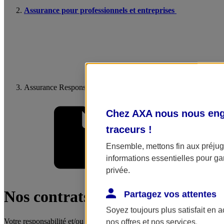
Assurance pour professionnels et entreprises
Assurance Responsabilité Civile Professionnelle
Chez AXA nous nous enga
traceurs
!
Ensemble, mettons fin aux préjugé
informations essentielles pour gar
privée.
Mes démarches
Nos contrats responsabilité civil
Partagez vos attentes
Soyez toujours plus satisfait en 
Votre responsabilité et/ou celle de votre entreprise peuvent être engagée
nos offres et nos services.