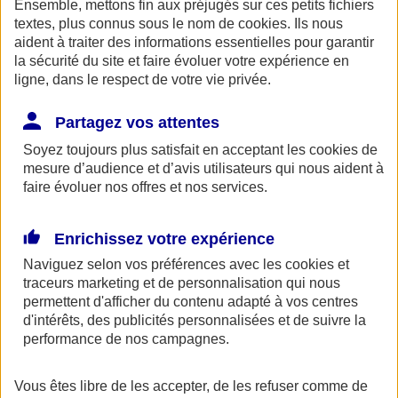
Ensemble, mettons fin aux préjugés sur ces petits fichiers
AXA Entraide met à votre disposition, ainsi qu'à celle de vos
proches une ligne de soutien psychologique. Ce service gratuit est
textes, plus connus sous le nom de
cookies
. Ils nous
accessible 24h/24 au 0800 77 88 95.
aident à traiter des informations essentielles pour garantir
la sécurité du site et faire évoluer votre expérience en
Espace Client
ligne, dans le respect de votre vie privée.
Partagez vos attentes
Soyez toujours plus satisfait en acceptant les
cookies
de
mesure d’audience et d’avis utilisateurs qui nous aident à
faire évoluer nos offres et nos services.
Enrichissez votre expérience
Fermer le bandeau d'alerte
Naviguez selon vos préférences avec les
cookies et
traceurs
marketing et de personnalisation qui nous
permettent d'afficher du contenu adapté à vos centres
d'intérêts, des publicités personnalisées et de suivre la
performance de nos campagnes.
Vous êtes libre de les accepter, de les refuser comme de