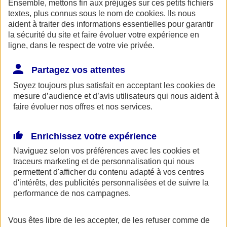
Ensemble, mettons fin aux préjugés sur ces petits fichiers
AXA Entraide met à votre disposition, ainsi qu'à celle de vos
proches une ligne de soutien psychologique. Ce service gratuit est
textes, plus connus sous le nom de
cookies
. Ils nous
accessible 24h/24 au 0800 77 88 95.
aident à traiter des informations essentielles pour garantir
la sécurité du site et faire évoluer votre expérience en
Espace Client
ligne, dans le respect de votre vie privée.
Partagez vos attentes
Soyez toujours plus satisfait en acceptant les
cookies
de
mesure d’audience et d’avis utilisateurs qui nous aident à
faire évoluer nos offres et nos services.
Enrichissez votre expérience
Fermer le bandeau d'alerte
Naviguez selon vos préférences avec les
cookies et
traceurs
marketing et de personnalisation qui nous
permettent d'afficher du contenu adapté à vos centres
d'intérêts, des publicités personnalisées et de suivre la
performance de nos campagnes.
Vous êtes libre de les accepter, de les refuser comme de