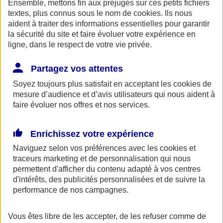
Ensemble, mettons fin aux préjugés sur ces petits fichiers
AXA Entraide met à votre disposition, ainsi qu'à celle de vos
proches une ligne de soutien psychologique. Ce service gratuit est
textes, plus connus sous le nom de
cookies
. Ils nous
accessible 24h/24 au 0800 77 88 95.
aident à traiter des informations essentielles pour garantir
la sécurité du site et faire évoluer votre expérience en
Espace Client
ligne, dans le respect de votre vie privée.
Partagez vos attentes
Soyez toujours plus satisfait en acceptant les
cookies
de
mesure d’audience et d’avis utilisateurs qui nous aident à
faire évoluer nos offres et nos services.
Enrichissez votre expérience
Fermer le bandeau d'alerte
Naviguez selon vos préférences avec les
cookies et
traceurs
marketing et de personnalisation qui nous
permettent d'afficher du contenu adapté à vos centres
d'intérêts, des publicités personnalisées et de suivre la
performance de nos campagnes.
Vous êtes libre de les accepter, de les refuser comme de