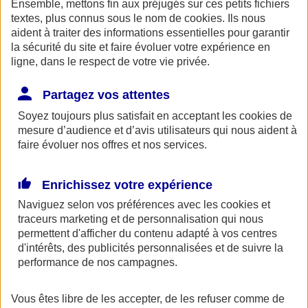
Ensemble, mettons fin aux préjugés sur ces petits fichiers
AXA Entraide met à votre disposition, ainsi qu'à celle de vos
proches une ligne de soutien psychologique. Ce service gratuit est
textes, plus connus sous le nom de
cookies
. Ils nous
accessible 24h/24 au 0800 77 88 95.
aident à traiter des informations essentielles pour garantir
la sécurité du site et faire évoluer votre expérience en
Espace Client
ligne, dans le respect de votre vie privée.
Partagez vos attentes
Soyez toujours plus satisfait en acceptant les
cookies
de
mesure d’audience et d’avis utilisateurs qui nous aident à
faire évoluer nos offres et nos services.
Enrichissez votre expérience
Fermer le bandeau d'alerte
Naviguez selon vos préférences avec les
cookies et
traceurs
marketing et de personnalisation qui nous
permettent d'afficher du contenu adapté à vos centres
d'intérêts, des publicités personnalisées et de suivre la
performance de nos campagnes.
Vous êtes libre de les accepter, de les refuser comme de