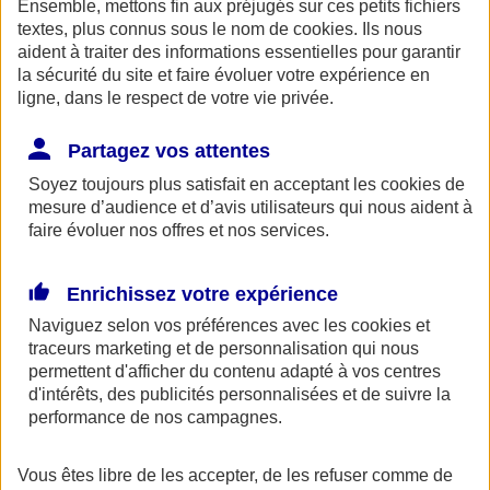
Ensemble, mettons fin aux préjugés sur ces petits fichiers
AXA Entraide met à votre disposition, ainsi qu'à celle de vos
proches une ligne de soutien psychologique. Ce service gratuit est
textes, plus connus sous le nom de
cookies
. Ils nous
accessible 24h/24 au 0800 77 88 95.
aident à traiter des informations essentielles pour garantir
la sécurité du site et faire évoluer votre expérience en
Espace Client
ligne, dans le respect de votre vie privée.
Partagez vos attentes
Soyez toujours plus satisfait en acceptant les
cookies
de
mesure d’audience et d’avis utilisateurs qui nous aident à
faire évoluer nos offres et nos services.
Enrichissez votre expérience
Fermer le bandeau d'alerte
Naviguez selon vos préférences avec les
cookies et
traceurs
marketing et de personnalisation qui nous
permettent d'afficher du contenu adapté à vos centres
d'intérêts, des publicités personnalisées et de suivre la
performance de nos campagnes.
Vous êtes libre de les accepter, de les refuser comme de