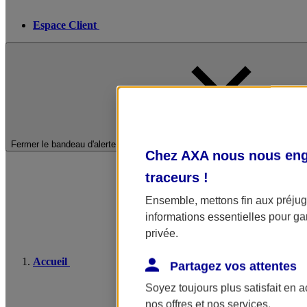
Espace Client
Fermer le bandeau d'alerte
Chez AXA nous nous enga
traceurs
!
Ensemble, mettons fin aux préjugé
informations essentielles pour gar
privée.
Accueil
Partagez vos attentes
Soyez toujours plus satisfait en 
nos offres et nos services.