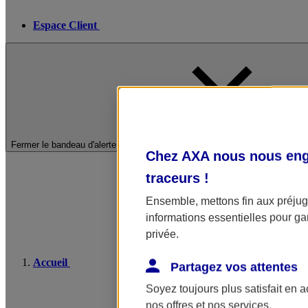
Espace Client
Fermer le bandeau d'alerte
Chez AXA nous nous enga
traceurs
!
Ensemble, mettons fin aux préjugé
informations essentielles pour gar
privée.
Accueil
Partagez vos attentes
Soyez toujours plus satisfait en 
nos offres et nos services.