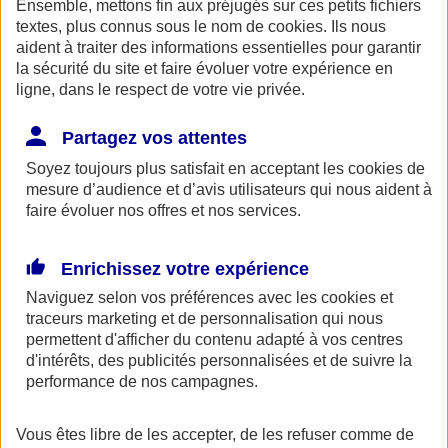
Ensemble, mettons fin aux préjugés sur ces petits fichiers
AXA Entraide met à votre disposition, ainsi qu'à celle de vos
proches une ligne de soutien psychologique. Ce service gratuit est
textes, plus connus sous le nom de
cookies
. Ils nous
accessible 24h/24 au 0800 77 88 95.
aident à traiter des informations essentielles pour garantir
la sécurité du site et faire évoluer votre expérience en
Espace Client
ligne, dans le respect de votre vie privée.
Partagez vos attentes
Soyez toujours plus satisfait en acceptant les
cookies
de
mesure d’audience et d’avis utilisateurs qui nous aident à
faire évoluer nos offres et nos services.
Enrichissez votre expérience
Fermer le bandeau d'alerte
Naviguez selon vos préférences avec les
cookies et
traceurs
marketing et de personnalisation qui nous
permettent d'afficher du contenu adapté à vos centres
d'intérêts, des publicités personnalisées et de suivre la
performance de nos campagnes.
Vous êtes libre de les accepter, de les refuser comme de