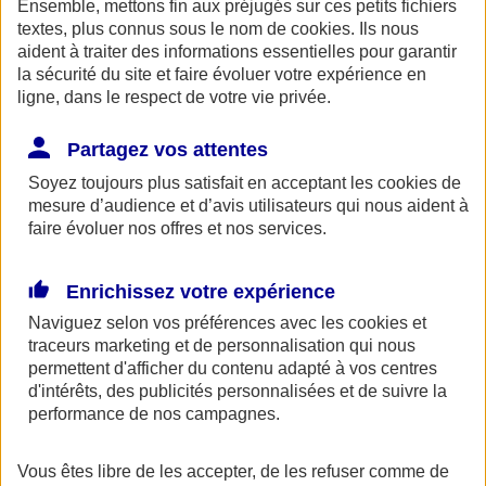
Ensemble, mettons fin aux préjugés sur ces petits fichiers
AXA Entraide met à votre disposition, ainsi qu'à celle de vos
proches une ligne de soutien psychologique. Ce service gratuit est
textes, plus connus sous le nom de
cookies
. Ils nous
accessible 24h/24 au 0800 77 88 95.
aident à traiter des informations essentielles pour garantir
la sécurité du site et faire évoluer votre expérience en
Espace Client
ligne, dans le respect de votre vie privée.
Partagez vos attentes
Soyez toujours plus satisfait en acceptant les
cookies
de
mesure d’audience et d’avis utilisateurs qui nous aident à
faire évoluer nos offres et nos services.
Enrichissez votre expérience
Fermer le bandeau d'alerte
Naviguez selon vos préférences avec les
cookies et
traceurs
marketing et de personnalisation qui nous
permettent d'afficher du contenu adapté à vos centres
d'intérêts, des publicités personnalisées et de suivre la
performance de nos campagnes.
Vous êtes libre de les accepter, de les refuser comme de