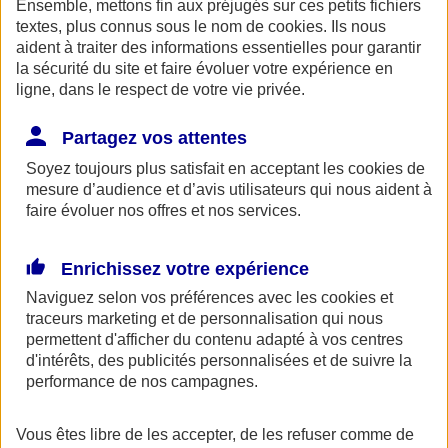
Ensemble, mettons fin aux préjugés sur ces petits fichiers
AXA Entraide met à votre disposition, ainsi qu'à celle de vos
proches une ligne de soutien psychologique. Ce service gratuit est
textes, plus connus sous le nom de
cookies
. Ils nous
accessible 24h/24 au 0800 77 88 95.
aident à traiter des informations essentielles pour garantir
la sécurité du site et faire évoluer votre expérience en
Espace Client
ligne, dans le respect de votre vie privée.
Partagez vos attentes
Soyez toujours plus satisfait en acceptant les
cookies
de
mesure d’audience et d’avis utilisateurs qui nous aident à
faire évoluer nos offres et nos services.
Enrichissez votre expérience
Fermer le bandeau d'alerte
Naviguez selon vos préférences avec les
cookies et
traceurs
marketing et de personnalisation qui nous
permettent d'afficher du contenu adapté à vos centres
d'intérêts, des publicités personnalisées et de suivre la
performance de nos campagnes.
Vous êtes libre de les accepter, de les refuser comme de