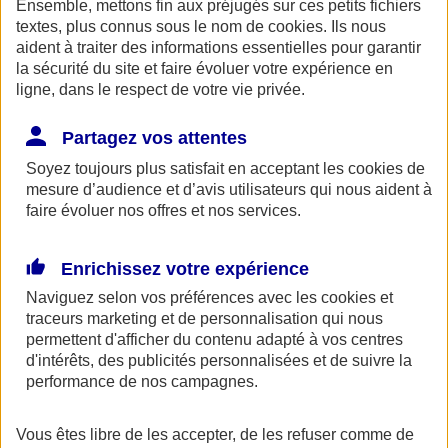
Ensemble, mettons fin aux préjugés sur ces petits fichiers
AXA Entraide met à votre disposition, ainsi qu'à celle de vos
proches une ligne de soutien psychologique. Ce service gratuit est
textes, plus connus sous le nom de
cookies
. Ils nous
accessible 24h/24 au 0800 77 88 95.
aident à traiter des informations essentielles pour garantir
la sécurité du site et faire évoluer votre expérience en
Espace Client
ligne, dans le respect de votre vie privée.
Partagez vos attentes
Soyez toujours plus satisfait en acceptant les
cookies
de
mesure d’audience et d’avis utilisateurs qui nous aident à
faire évoluer nos offres et nos services.
Enrichissez votre expérience
Fermer le bandeau d'alerte
Naviguez selon vos préférences avec les
cookies et
traceurs
marketing et de personnalisation qui nous
permettent d'afficher du contenu adapté à vos centres
d'intérêts, des publicités personnalisées et de suivre la
performance de nos campagnes.
Vous êtes libre de les accepter, de les refuser comme de