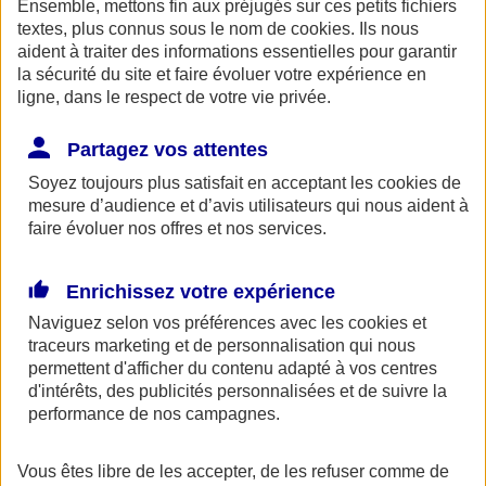
Ensemble, mettons fin aux préjugés sur ces petits fichiers
AXA Entraide met à votre disposition, ainsi qu'à celle de vos
proches une ligne de soutien psychologique. Ce service gratuit est
textes, plus connus sous le nom de
cookies
. Ils nous
accessible 24h/24 au 0800 77 88 95.
aident à traiter des informations essentielles pour garantir
la sécurité du site et faire évoluer votre expérience en
Espace Client
ligne, dans le respect de votre vie privée.
Partagez vos attentes
Soyez toujours plus satisfait en acceptant les
cookies
de
mesure d’audience et d’avis utilisateurs qui nous aident à
faire évoluer nos offres et nos services.
Enrichissez votre expérience
Fermer le bandeau d'alerte
Naviguez selon vos préférences avec les
cookies et
traceurs
marketing et de personnalisation qui nous
permettent d'afficher du contenu adapté à vos centres
d'intérêts, des publicités personnalisées et de suivre la
performance de nos campagnes.
Vous êtes libre de les accepter, de les refuser comme de