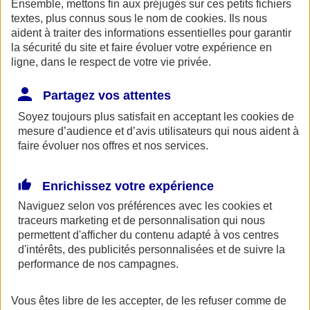
Ensemble, mettons fin aux préjugés sur ces petits fichiers
AXA Entraide met à votre disposition, ainsi qu'à celle de vos
proches une ligne de soutien psychologique. Ce service gratuit est
textes, plus connus sous le nom de
cookies
. Ils nous
accessible 24h/24 au 0800 77 88 95.
aident à traiter des informations essentielles pour garantir
la sécurité du site et faire évoluer votre expérience en
Espace Client
ligne, dans le respect de votre vie privée.
Partagez vos attentes
Soyez toujours plus satisfait en acceptant les
cookies
de
mesure d’audience et d’avis utilisateurs qui nous aident à
faire évoluer nos offres et nos services.
Enrichissez votre expérience
Fermer le bandeau d'alerte
Naviguez selon vos préférences avec les
cookies et
traceurs
marketing et de personnalisation qui nous
permettent d'afficher du contenu adapté à vos centres
d'intérêts, des publicités personnalisées et de suivre la
performance de nos campagnes.
Vous êtes libre de les accepter, de les refuser comme de