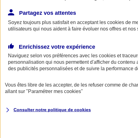
Épargne retraite professionnelle
Partagez vos attentes
Soyez toujours plus satisfait en acceptant les
cookies
de mes
utilisateurs qui nous aident à faire évoluer nos offres et nos 
Enrichissez votre expérience
Naviguez selon vos préférences avec les
cookies et traceur
Nos solution Épargne Retraite
personnalisation qui nous permettent d'afficher du contenu a
des publicités personnalisées et de suivre la performance
Nous avons un contrat pour chaque exigence
Vous êtes libre de les accepter, de les refuser comme de cha
allant sur
"Paramétrer mes
cookies
"
Plan Épargne Entreprise
Consulter notre politique de
cookies
Le Plan d'Épargne Entreprise (PEE) permet d'investir les
primes d'intéressement et de participation, avec un
abondement éventuel de l'employeur.
Découvrir notre offre