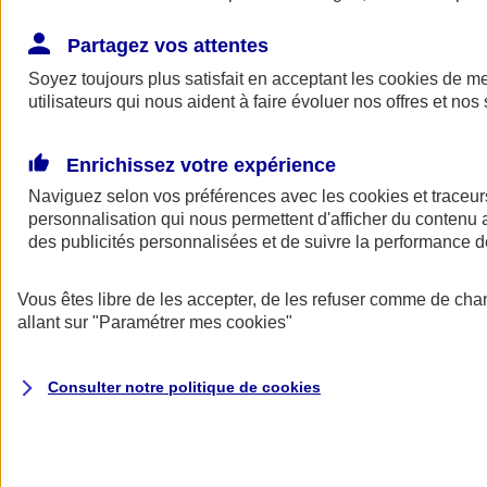
Épargne retraite professionnelle
Partagez vos attentes
Soyez toujours plus satisfait en acceptant les
cookies
de mes
utilisateurs qui nous aident à faire évoluer nos offres et nos 
Enrichissez votre expérience
Naviguez selon vos préférences avec les
cookies et traceur
Nos solution Épargne Retraite
personnalisation qui nous permettent d'afficher du contenu a
des publicités personnalisées et de suivre la performance
Nous avons un contrat pour chaque exigence
Vous êtes libre de les accepter, de les refuser comme de cha
allant sur
"Paramétrer mes
cookies
"
Plan Épargne Entreprise
Consulter notre politique de
cookies
Le Plan d'Épargne Entreprise (PEE) permet d'investir les
primes d'intéressement et de participation, avec un
abondement éventuel de l'employeur.
Découvrir notre offre