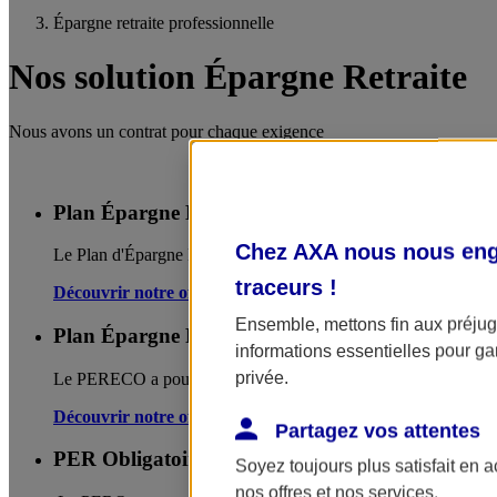
Épargne retraite professionnelle
Nos solution Épargne Retraite
Nous avons un contrat pour chaque exigence
Plan Épargne Entreprise
Chez AXA nous nous enga
Le Plan d'Épargne Entreprise (PEE) permet d'investir les primes
traceurs
!
Découvrir notre offre
Ensemble, mettons fin aux préjugé
Plan Épargne Retraite Entreprise Collectif (P
informations essentielles pour gar
privée.
Le PERECO a pour objectif d'accompagner les salariés dans la pr
Découvrir notre offre
Partagez vos attentes
PER Obligatoire (PERO)
Soyez toujours plus satisfait en 
nos offres et nos services.