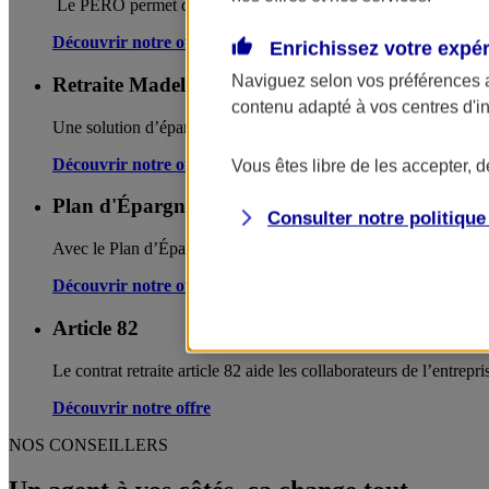
Le PERO permet de constituer un complément de revenu pour les 
Découvrir notre offre
Enrichissez votre expé
Naviguez selon vos préférences 
Retraite Madelin
contenu adapté à vos centres d'i
Une solution d’épargne retraite dédiée aux travailleurs indépend
Découvrir notre offre
Vous êtes libre de les accepter, 
Plan d'Épargne Retraite Populaire
Consulter notre politiqu
Avec le Plan d’Épargne Retraite Populaire (PERP), vous épargne
Découvrir notre offre
Article 82
Le contrat retraite article 82 aide les collaborateurs de l’entrep
Découvrir notre offre
NOS CONSEILLERS