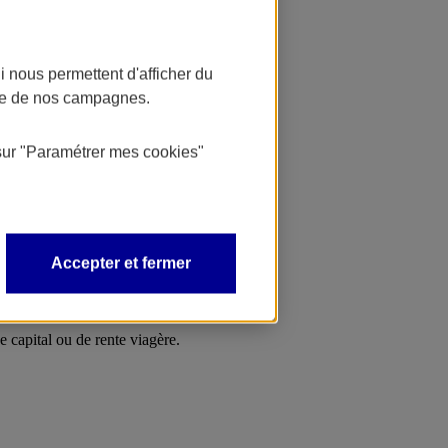
ntageux.
 nous permettent d'afficher du
nce de nos campagnes.
n bénéficiant d’un cadre fiscal favorable.
sur
"Paramétrer mes
cookies
"
nti à vie durant votre retraite.
Accepter et fermer
e capital ou de rente viagère.