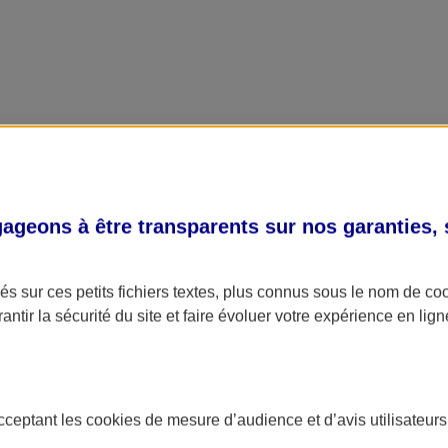
geons à être transparents sur nos garanties,
 d'intéressement et de participation, avec un abondement éventuel de l
s sur ces petits fichiers textes, plus connus sous le nom de
co
ERECO)
antir la sécurité du site et faire évoluer votre expérience en lign
éparation de leur retraite dans un cadre fiscal avantageux.
acceptant les
cookies
de mesure d’audience et d’avis utilisateurs