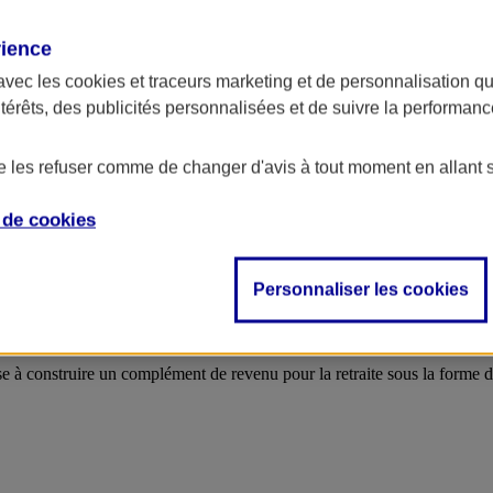
salariés et lui-même tout en profitant d’un cadre fiscal et social ava
rience
avec les
cookies et traceurs
marketing et de personnalisation qui
ntérêts, des publicités personnalisées et de suivre la performa
ants pour se constituer une retraite complémentaire indispensable tout e
de les refuser comme de changer d'avis à tout moment en allant 
e de
cookies
z pendant votre vie active et bénéficiez d’un complément de revenu gara
Personnaliser les cookies
rise à construire un complément de revenu pour la retraite sous la forme d