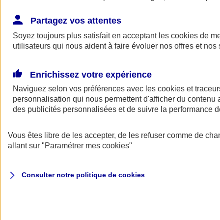
Épargne retraite professionnelle
Partagez vos attentes
Soyez toujours plus satisfait en acceptant les
cookies
de mes
utilisateurs qui nous aident à faire évoluer nos offres et nos 
Enrichissez votre expérience
Naviguez selon vos préférences avec les
cookies et traceur
Nos solution Épargne Retraite
personnalisation qui nous permettent d'afficher du contenu a
des publicités personnalisées et de suivre la performance
Nous avons un contrat pour chaque exigence
Vous êtes libre de les accepter, de les refuser comme de cha
allant sur
"Paramétrer mes
cookies
"
Plan Épargne Entreprise
Consulter notre politique de
cookies
Le Plan d'Épargne Entreprise (PEE) permet d'investir les
primes d'intéressement et de participation, avec un
abondement éventuel de l'employeur.
Découvrir notre offre