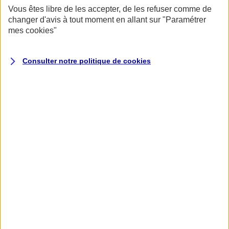
Vous êtes libre de les accepter, de les refuser comme de
changer d'avis à tout moment en allant sur
"Paramétrer
mes
cookies
"
Consulter notre politique de
cookies
Vos espaces Épargne : salariés
et entreprises
Salariés ou retraités
Dirigeants, gestionnaires, agents ou courtiers
Salariés et retraités
AXA Mon Épargne Entreprises
Épargne Salariale
Gérez votre épargne salariale (participation, intéressement,
actionnariat salarié...).