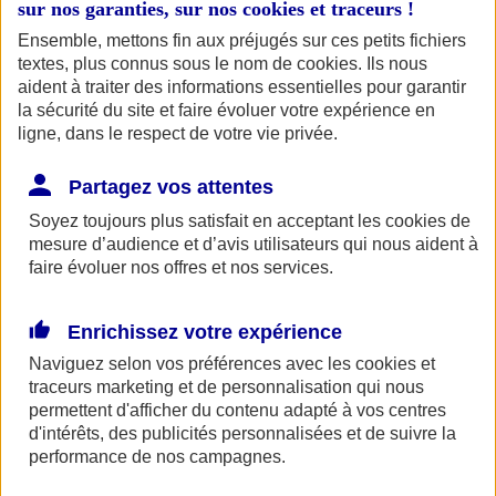
Trouver une
sur nos garanties, sur nos
cookies et traceurs
!
agence
Trouver une agence
Trouver une agence
Ensemble, mettons fin aux préjugés sur ces petits fichiers
textes, plus connus sous le nom de
cookies
. Ils nous
aident à traiter des informations essentielles pour garantir
la sécurité du site et faire évoluer votre expérience en
ligne, dans le respect de votre vie privée.
Partagez vos attentes
Accueil
Soyez toujours plus satisfait en acceptant les
cookies
de
Assurance pour professionnels et entreprises
mesure d’audience et d’avis utilisateurs qui nous aident à
faire évoluer nos offres et nos services.
Enrichissez votre expérience
Naviguez selon vos préférences avec les
cookies et
traceurs
marketing et de personnalisation qui nous
permettent d'afficher du contenu adapté à vos centres
espace client epargne salaries et entreprises
d'intérêts, des publicités personnalisées et de suivre la
performance de nos campagnes.